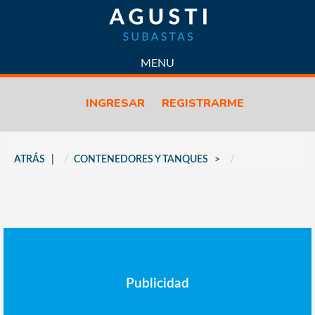
SUBASTAS
MENU
CONTACTO
INGRESAR
REGISTRARME
LICITACIONES
PROPIEDADES
VENTAS
ATRÁS
CONTENEDORES Y TANQUES
PREDIO LOGÍSTICO
VENDÉ CON NOSOTROS
QUIÉNES SOMOS
POLÍTICA DE CALIDAD
POLITICAS DE PRIVACIDAD
CÓMO FUNCIONA
Publicidad
PREGUNTAS FRECUENTES
NOTICIAS