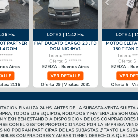
1:36 Hs.
LOTE 3 | 11:42 Hs.
LOTE 4 | 1
OT PARTNER
FIAT DUCATO CARGO 2.3 JTD
MOTOCICLETA
1.4 DOM
DOMINIO:JHV1
150 TITAN
*******
Lidera: **********
Lidera: ***
****.**
Oferta: $ *****.**
Oferta: $ *
nos Aires
EZEIZA - Buenos Aires
EZEIZA - Bue
TALLE
VER DETALLE
VER DE
sitas: 2116
Oferta 29 | Visitas: 2081
Oferta 5 | Vi
BILITACION FINALIZA 24 HS. ANTES DE LA SUBASTA-VENTA SUJ
PRA, TODOS LOS EQUIPOS, RODADOS Y MATERIALES SON USAD
N Y EXHIBEN ESTANDO A DISPOSICION DE LOS COMPRADORES 
IRSE CON EL GESTOR PROPORCIONADO POR LA EMPRESA VE
ES NO PODRAN PARTICIPAR DE LAS SUBASTAS. // TANTO LA S
OSIBLES COMPRADORES Y AMBAS TIENEN DERECHO A QUE LOS