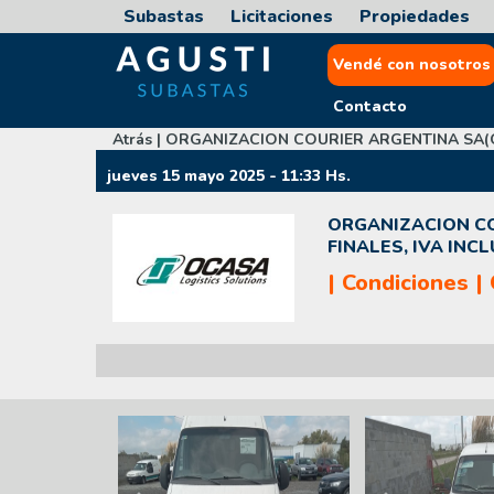
Subastas
Licitaciones
Propiedades
Vendé con nosotros
Contacto
Atrás |
ORGANIZACION COURIER ARGENTINA SA(OC
jueves 15 mayo 2025 - 11:33 Hs.
ORGANIZACION CO
FINALES, IVA INCL
|
Condiciones
|
Previous
Next
Previous