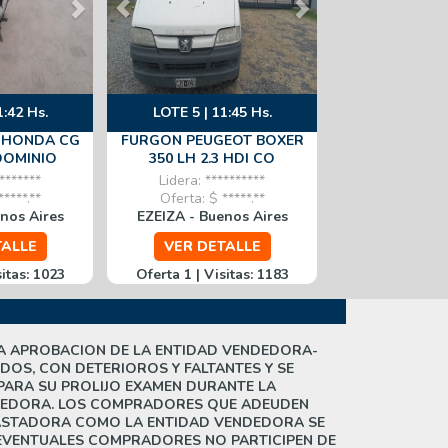
1:42 Hs.
LOTE 5 | 11:45 Hs.
 HONDA CG
FURGON PEUGEOT BOXER
 DOMINIO
350 LH 2.3 HDI CO
*******
Lidera: **********
****.**
Oferta: $ *****.**
nos Aires
EZEIZA - Buenos Aires
TALLE
VER DETALLE
sitas: 1023
Oferta 1 | Visitas: 1183
ETA A APROBACION DE LA ENTIDAD VENDEDORA-
OS, CON DETERIOROS Y FALTANTES Y SE
PARA SU PROLIJO EXAMEN DURANTE LA
NDEDORA. LOS COMPRADORES QUE ADEUDEN
UBASTADORA COMO LA ENTIDAD VENDEDORA SE
 EVENTUALES COMPRADORES NO PARTICIPEN DE