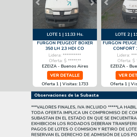
LOTE 1 | 11:33 Hs.
LOTE 2 | 1
FURGON PEUGEOT BOXER
FURGON PEUGE
350 LH 2.3 HDI CO
CONFORT 
Lidera: **********
Lidera: ***
Oferta: $ *****.**
Oferta: $ *
EZEIZA - Buenos Aires
EZEIZA - Bue
VER DETALLE
VER DE
Oferta 1 | Visitas: 1733
Oferta 1 | Vi
Observaciones de la Subasta
***VALORES FINALES, IVA INCLUIDO *****LA HA
TODA OFERTA IMPLICA UN COMPROMISO DE COM
SUBASTAN EN EL ESTADO EN QUE SE ENCUENTRA
EXHIBICION LOS RODADOS DEBERAN TRANSFER
PAGOS DE LOTES O COMISION Y RETIRO DE LOT
RESERVAN EL DERECHO DE ADMISIÓN DE LOS P