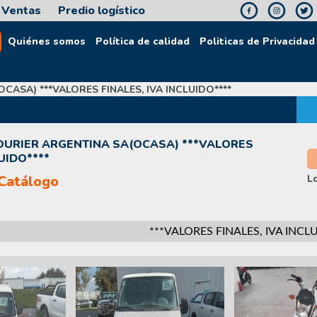
Ventas
Predio logístico
Quiénes somos
Política de calidad
Politicas de Privacidad
ASA) ***VALORES FINALES, IVA INCLUIDO****
URIER ARGENTINA SA(OCASA) ***VALORES
UIDO****
Catálogo
L
***VALORES FINALES, IVA INCLUID
Next
Previous
Next
Previous