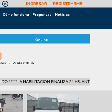
INGRESAR
REGISTRARME
Cómo funciona
Preguntas
Noticias
OnLine
otes:
5
| Visitas:
8136
O *****LA HABILITACION FINALIZA 24 HS. ANTES DE LA
Next
Previous
Next