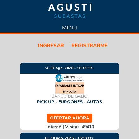
SUBASTAS
MENU
CONTACTO
INGRESAR
REGISTRARME
LICITACIONES
PROPIEDADES
VENTAS
vi. 07 ago. 2026 - 16:33 Hs.
PREDIO LOGÍSTICO
VENDÉ CON NOSOTROS
QUIÉNES SOMOS
BANCO DE GALICI
POLÍTICA DE CALIDAD
PICK UP - FURGONES - AUTOS
POLITICAS DE PRIVACIDAD
OFERTAR AHORA
CÓMO FUNCIONA
Lotes: 6 | Visitas: 49410
PREGUNTAS FRECUENTES
NOTICIAS
lu. 10 ago. 2026 - 16:33 Hs.